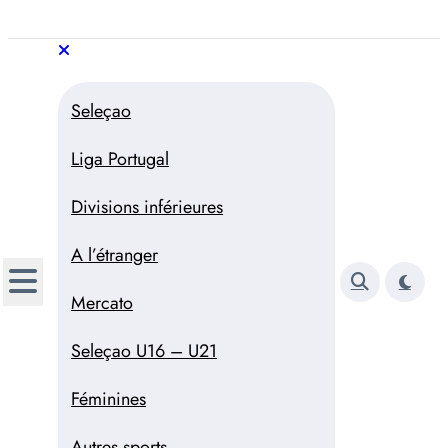
Aller
au
Trivela
L'actualité du football
contenu
portugais
Trivela
L'actualité du football portugais
Seleçao
Liga Portugal
Divisions inférieures
A l’étranger
Mercato
Seleçao U16 – U21
Féminines
Autres sports