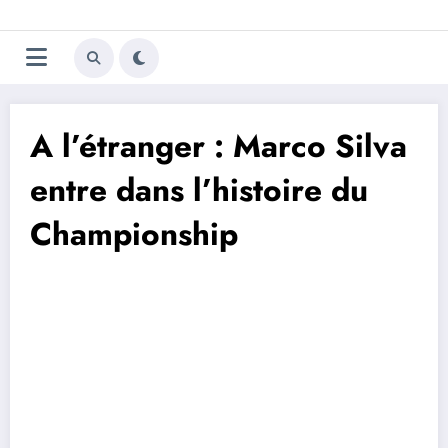
Aller
Trivela
L'actualité du football
au
contenu
portugais
A l’étranger : Marco Silva
entre dans l’histoire du
Championship