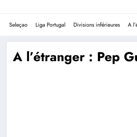
Aller
au
contenu
Seleçao
Liga Portugal
Divisions inférieures
A l’
A l’étranger : Pep G