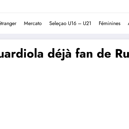
Trivela
L'actualité du football port
étranger
Mercato
Seleçao U16 – U21
Féminines
uardiola déjà fan de R