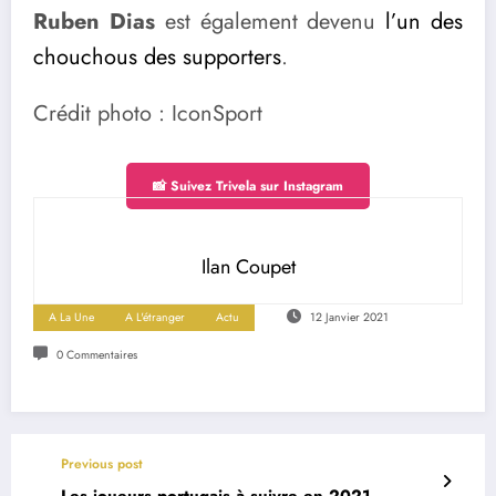
Ruben Dias
est également devenu
l’un des
chouchous des supporters
.
Crédit photo : IconSport
📸 Suivez Trivela sur Instagram
Ilan Coupet
A La Une
A L'étranger
Actu
12 Janvier 2021
0 Commentaires
Previous post
Les joueurs portugais à suivre en 2021