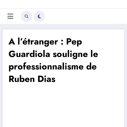
Aller
Trivela
L'actualité du football
au
contenu
portugais
A l’étranger : Pep
Guardiola souligne le
professionnalisme de
Ruben Dias