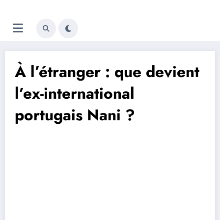
Aller
Trivela
L'actualité du football
au
contenu
portugais
À l’étranger : que devient
l’ex-international
portugais Nani ?