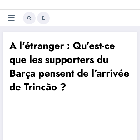
Aller
Trivela
L'actualité du football
au
contenu
portugais
A l’étranger : Qu’est-ce
que les supporters du
Barça pensent de l’arrivée
de Trincão ?