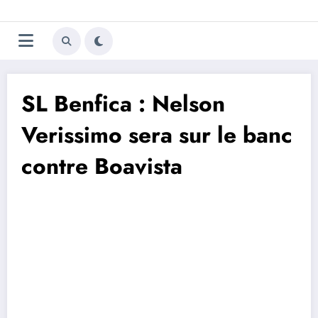
Aller
Trivela
L'actualité du football
au
contenu
portugais
SL Benfica : Nelson
Verissimo sera sur le banc
contre Boavista