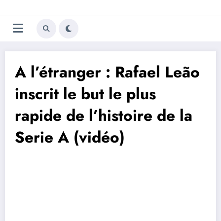
Aller
Trivela
L'actualité du football
au
contenu
portugais
A l’étranger : Rafael Leão
inscrit le but le plus
rapide de l’histoire de la
Serie A (vidéo)