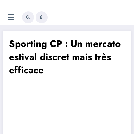
Aller
Trivela
L'actualité du football
au
contenu
portugais
Sporting CP : Un mercato
estival discret mais très
efficace