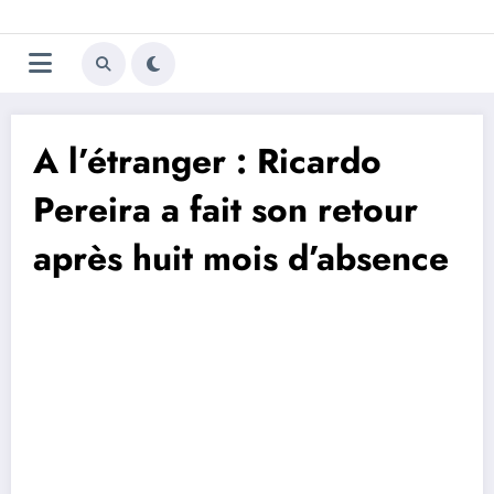
Aller
Trivela
L'actualité du football
au
contenu
portugais
A l’étranger : Ricardo
Pereira a fait son retour
après huit mois d’absence