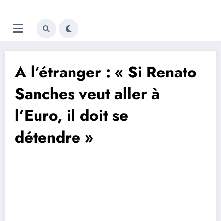
Aller
Trivela
L'actualité du football
au
contenu
portugais
A l’étranger : « Si Renato
Sanches veut aller à
l’Euro, il doit se
détendre »