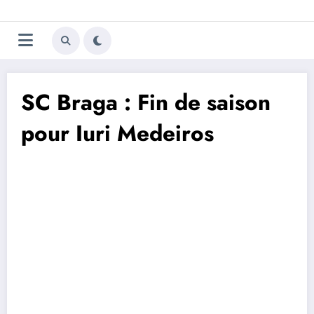
Aller
Trivela
L'actualité du football
au
contenu
portugais
SC Braga : Fin de saison
pour Iuri Medeiros