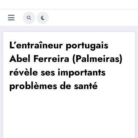
Aller
Trivela
L'actualité du football
au
contenu
portugais
L’entraîneur portugais
Abel Ferreira (Palmeiras)
révèle ses importants
problèmes de santé