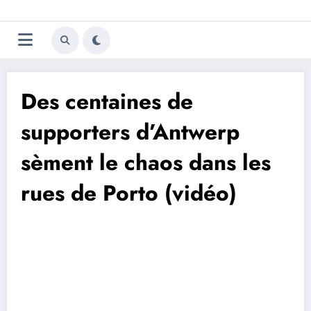
Aller
Trivela
L'actualité du football
au
contenu
portugais
Des centaines de
supporters d’Antwerp
sèment le chaos dans les
rues de Porto (vidéo)