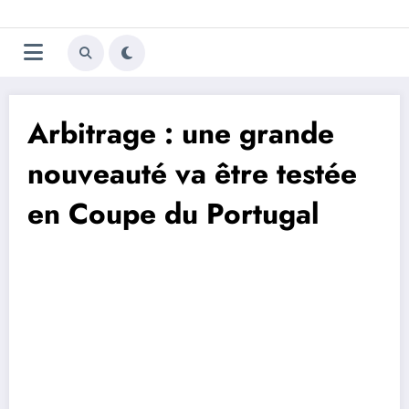
Aller
Trivela
L'actualité du football
au
contenu
portugais
Arbitrage : une grande
nouveauté va être testée
en Coupe du Portugal