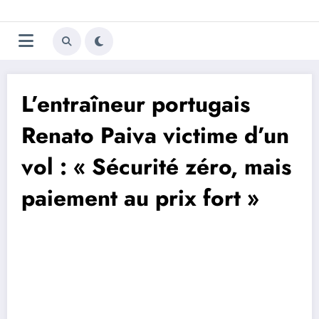
Aller
Trivela
L'actualité du football
au
contenu
portugais
L’entraîneur portugais
Renato Paiva victime d’un
vol : « Sécurité zéro, mais
paiement au prix fort »