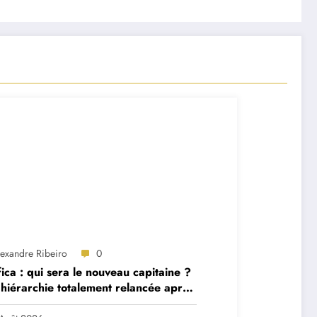
lexandre Ribeiro
0
ica : qui sera le nouveau capitaine ?
hiérarchie totalement relancée après
 départs majeurs