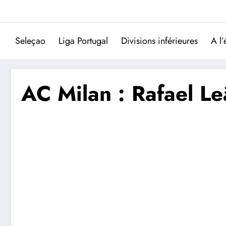
Aller
au
contenu
Seleçao
Liga Portugal
Divisions inférieures
A l’
AC Milan : Rafael Le