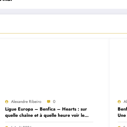
Alexandre Ribeiro
0
A
Ligue Europa – Benfica – Hearts : sur
Benf
quelle chaîne et à quelle heure voir le
Une 
match ?
deux