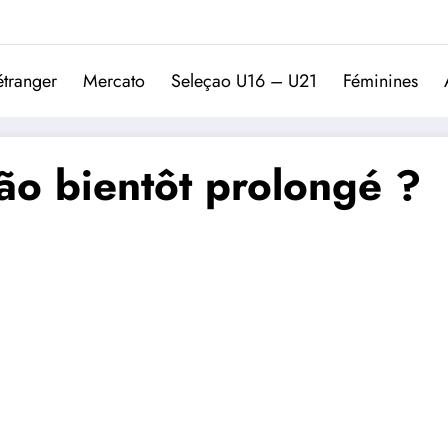
Trivela
L'actualité du football port
étranger
Mercato
Seleçao U16 – U21
Féminines
ão bientôt prolongé ?