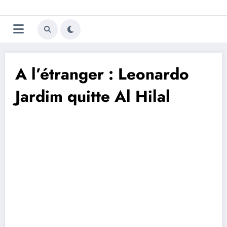
Aller
Trivela
L'actualité du football
au
contenu
portugais
A l’étranger : Leonardo
Jardim quitte Al Hilal