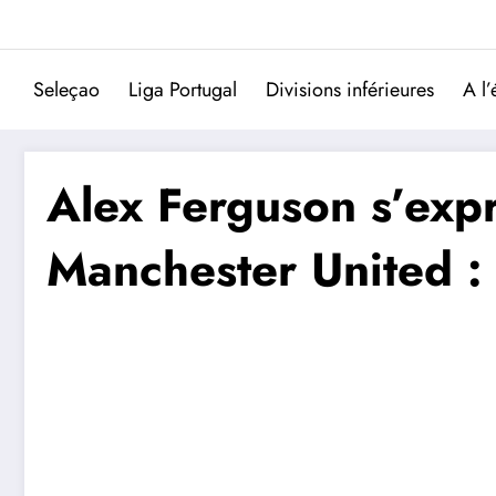
Aller
au
contenu
Seleçao
Liga Portugal
Divisions inférieures
A l’
Alex Ferguson s’expr
Manchester United :