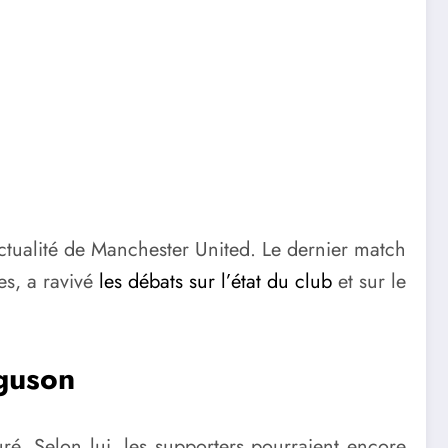
actualité de Manchester United. Le dernier match
es, a ravivé
les débats sur l’état du club
et sur le
rguson
suré. Selon lui, les supporters pourraient encore