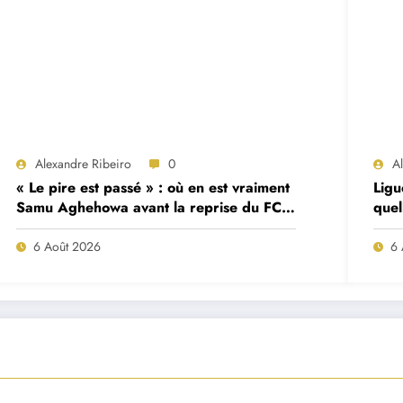
Alexandre Ribeiro
0
A
« Le pire est passé » : où en est vraiment
Ligu
Samu Aghehowa avant la reprise du FC
quel
Porto ?
mat
6 Août 2026
6 