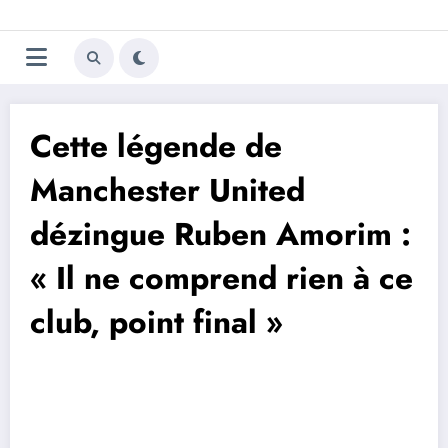
Aller
Trivela
L'actualité du football
au
contenu
portugais
Cette légende de
Manchester United
dézingue Ruben Amorim :
« Il ne comprend rien à ce
club, point final »