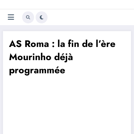
Aller
Trivela
L'actualité du football
au
contenu
portugais
AS Roma : la fin de l’ère
Mourinho déjà
programmée