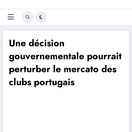
Aller
Trivela
L'actualité du football
au
contenu
portugais
Une décision
gouvernementale pourrait
perturber le mercato des
clubs portugais