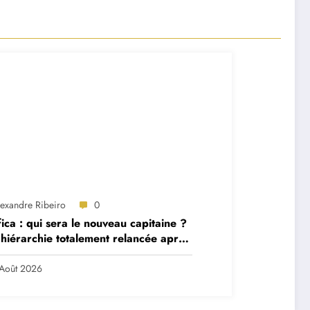
lexandre Ribeiro
0
ica : qui sera le nouveau capitaine ?
hiérarchie totalement relancée après
 départs majeurs
Août 2026