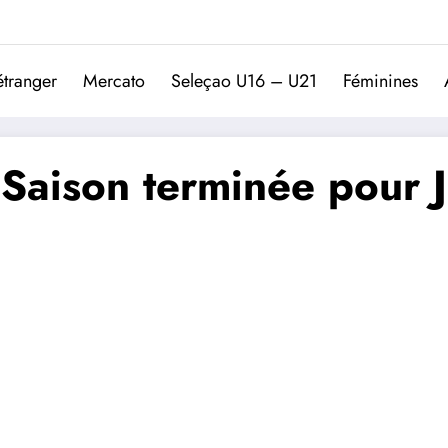
Trivela
L'actualité du football port
étranger
Mercato
Seleçao U16 – U21
Féminines
 Saison terminée pour J