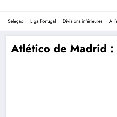
Aller
au
contenu
Seleçao
Liga Portugal
Divisions inférieures
A l’
Atlético de Madrid :