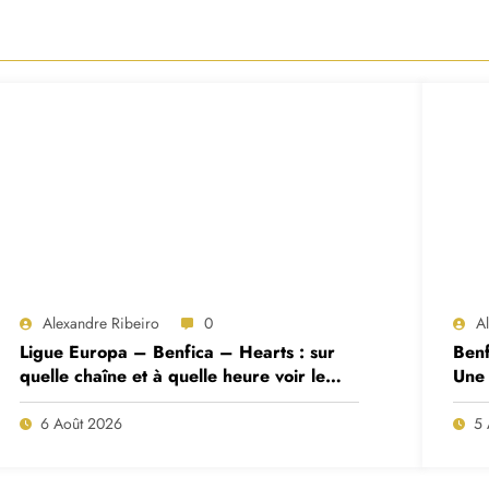
Alexandre Ribeiro
0
A
Ligue Europa – Benfica – Hearts : sur
Benf
quelle chaîne et à quelle heure voir le
Une 
match ?
deux
6 Août 2026
5 