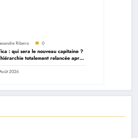
lexandre Ribeiro
0
ica : qui sera le nouveau capitaine ?
hiérarchie totalement relancée après
 départs majeurs
Août 2026