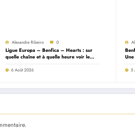
Alexandre Ribeiro
0
A
Ligue Europa – Benfica – Hearts : sur
Benf
quelle chaîne et à quelle heure voir le
Une 
match ?
deux
6 Août 2026
5 
mmentaire.