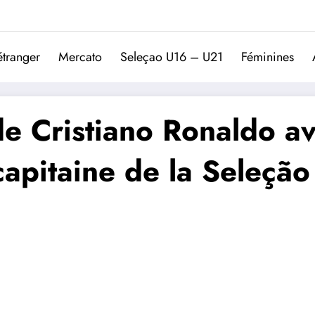
Trivela
L'actualité du football port
étranger
Mercato
Seleçao U16 – U21
Féminines
 de Cristiano Ronaldo av
capitaine de la Seleção