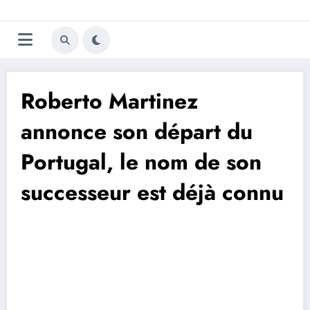
Aller
Trivela
L'actualité du football
au
contenu
portugais
Roberto Martinez
annonce son départ du
Portugal, le nom de son
successeur est déjà connu