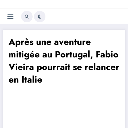
Aller
Trivela
L'actualité du football
au
contenu
portugais
Après une aventure
mitigée au Portugal, Fabio
Vieira pourrait se relancer
en Italie