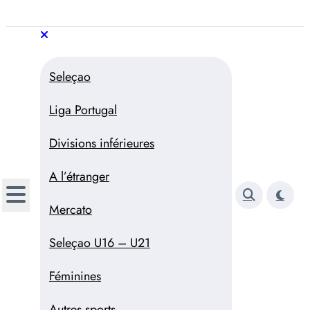
Aller
au
Trivela
L'actualité du football
contenu
portugais
Trivela
L'actualité du football portugais
Seleçao
Liga Portugal
Divisions inférieures
A l’étranger
Mercato
Seleçao U16 – U21
Féminines
Autres sports