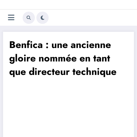
Aller
Trivela
L'actualité du football
au
contenu
portugais
Benfica : une ancienne
gloire nommée en tant
que directeur technique