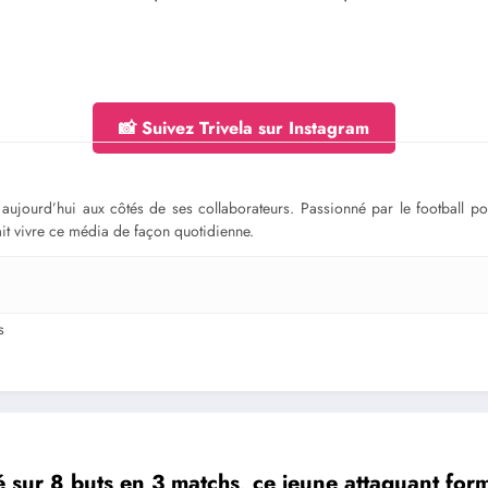
📸 Suivez Trivela sur Instagram
ge aujourd’hui aux côtés de ses collaborateurs. Passionné par le football 
fait vivre ce média de façon quotidienne.
s
é sur 8 buts en 3 matchs, ce jeune attaquant for