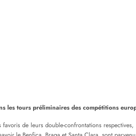
ns les tours préliminaires des compétitions euro
favoris de leurs double-confrontations respectives, 
avoir le Benfica, Braga et Santa Clara, sont parvenus