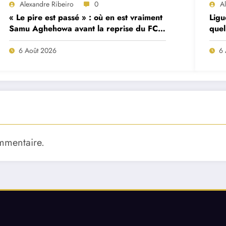
Alexandre Ribeiro
0
A
« Le pire est passé » : où en est vraiment
Ligu
Samu Aghehowa avant la reprise du FC
quel
Porto ?
mat
6 Août 2026
6 
mmentaire.