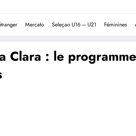
Trivela
L'actualité du football port
étranger
Mercato
Seleçao U16 – U21
Féminines
a Clara : le programme
s