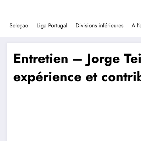
Aller
au
contenu
Seleçao
Liga Portugal
Divisions inférieures
A l’
Entretien – Jorge Te
expérience et contr