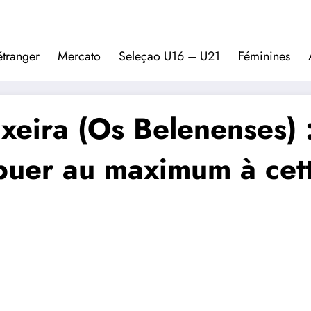
Trivela
L'actualité du football port
étranger
Mercato
Seleçao U16 – U21
Féminines
ixeira (Os Belenenses)
ibuer au maximum à cett