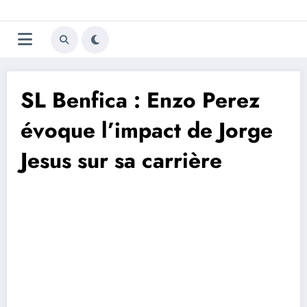
Aller
Trivela
L'actualité du football
au
contenu
portugais
SL Benfica : Enzo Perez
évoque l’impact de Jorge
Jesus sur sa carrière