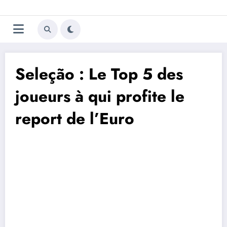
Aller
Trivela
L'actualité du football
au
contenu
portugais
Seleção : Le Top 5 des
joueurs à qui profite le
report de l’Euro