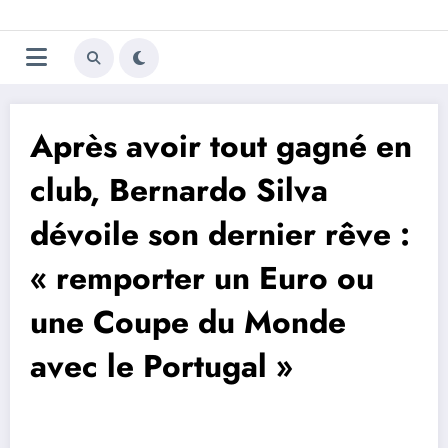
Aller
Trivela
L'actualité du football
au
contenu
portugais
Après avoir tout gagné en
club, Bernardo Silva
dévoile son dernier rêve :
« remporter un Euro ou
une Coupe du Monde
avec le Portugal »