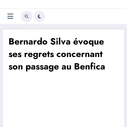
Aller
Trivela
L'actualité du football
au
contenu
portugais
Bernardo Silva évoque
ses regrets concernant
son passage au Benfica