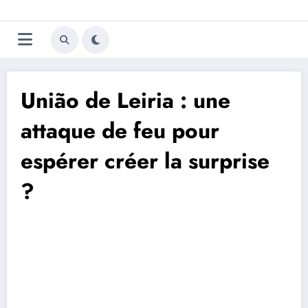
Aller
Trivela
L'actualité du football
au
contenu
portugais
União de Leiria : une
attaque de feu pour
espérer créer la surprise
?