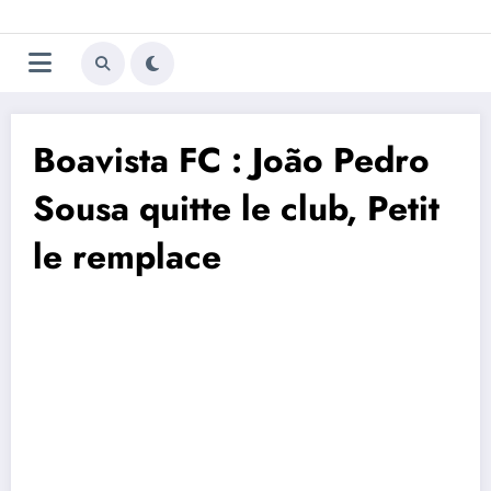
Aller
Trivela
L'actualité du football
au
contenu
portugais
Boavista FC : João Pedro
Sousa quitte le club, Petit
le remplace