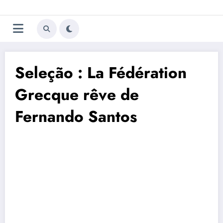
Aller
Trivela
L'actualité du football
au
contenu
portugais
Seleção : La Fédération
Grecque rêve de
Fernando Santos