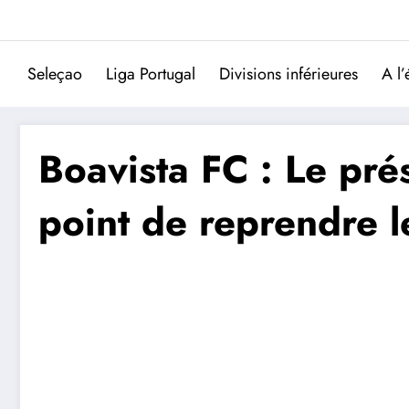
Aller
au
contenu
Seleçao
Liga Portugal
Divisions inférieures
A l’
Boavista FC : Le pré
point de reprendre l