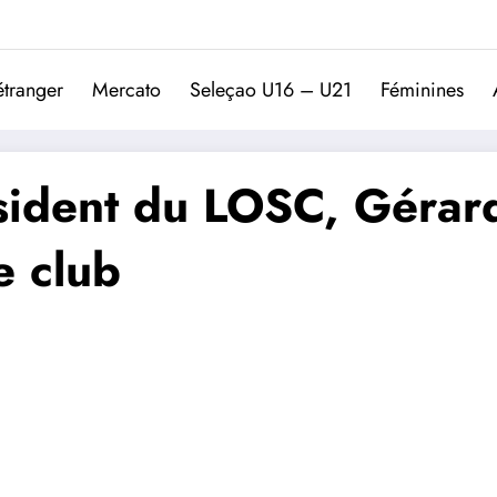
Trivela
L'actualité du football port
étranger
Mercato
Seleçao U16 – U21
Féminines
sident du LOSC, Gérard
e club