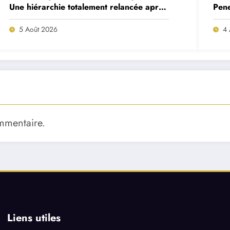
Une hiérarchie totalement relancée après
Pene
deux départs majeurs
proj
5 Août 2026
4 
mmentaire.
Liens utiles