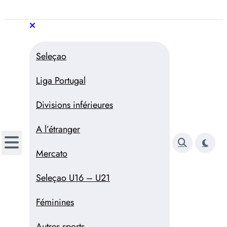
Aller
au
Trivela
L'actualité du football
contenu
portugais
Trivela
L'actualité du football portugais
Seleçao
Liga Portugal
Divisions inférieures
A l’étranger
Mercato
Seleçao U16 – U21
Féminines
Autres sports