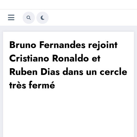
Aller
Trivela
L'actualité du football
au
contenu
portugais
Bruno Fernandes rejoint
Cristiano Ronaldo et
Ruben Dias dans un cercle
très fermé