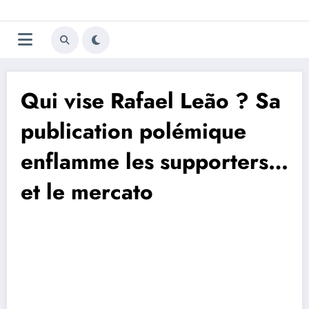
Aller
Trivela
L'actualité du football
au
contenu
portugais
Qui vise Rafael Leão ? Sa
publication polémique
enflamme les supporters…
et le mercato