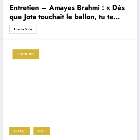
Entretien – Amayes Brahmi : « Dès
que Jota touchait le ballon, tu te
préparais à te lever de ton siège »
Lire La Suite
8 avril 2021
A LA UNE
ACTU