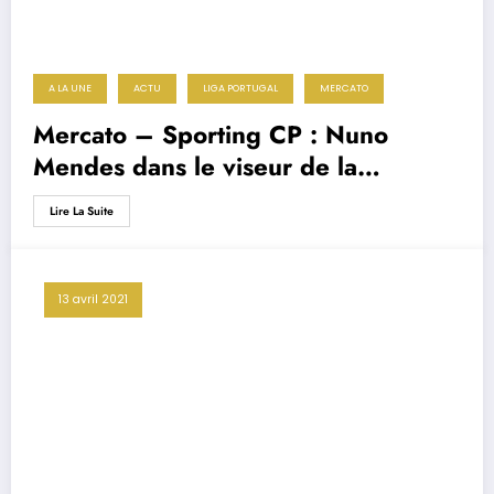
A LA UNE
ACTU
LIGA PORTUGAL
MERCATO
Mercato – Sporting CP : Nuno
Mendes dans le viseur de la
Juventus
Lire La Suite
13 avril 2021