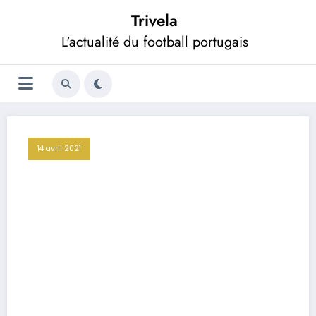
Aller
Trivela
au
contenu
L'actualité du football portugais
14 avril 2021