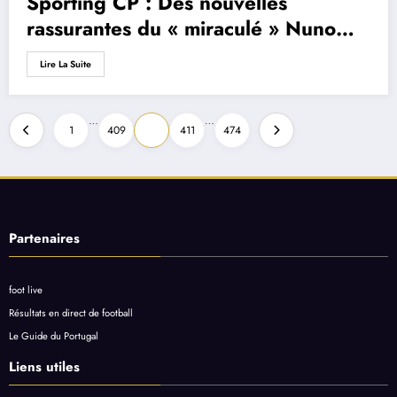
Sporting CP : Des nouvelles
rassurantes du « miraculé » Nuno
Mendes
Lire La Suite
Pagination
…
…
1
409
410
411
474
des
publications
Partenaires
foot live
Résultats en direct de football
Le Guide du Portugal
Liens utiles