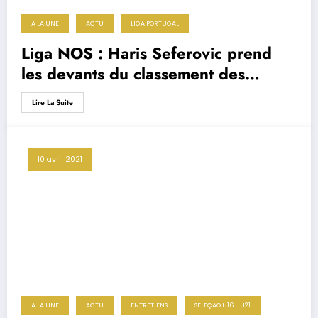
A LA UNE
ACTU
LIGA PORTUGAL
Liga NOS : Haris Seferovic prend
les devants du classement des
buteurs
Lire La Suite
10 avril 2021
A LA UNE
ACTU
ENTRETIENS
SELEÇAO U16 - U21