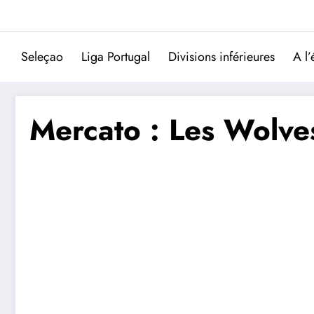
Aller
au
contenu
Seleçao
Liga Portugal
Divisions inférieures
A l’
Mercato : Les Wolves