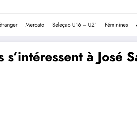
Trivela
L'actualité du football port
étranger
Mercato
Seleçao U16 – U21
Féminines
 s’intéressent à José S