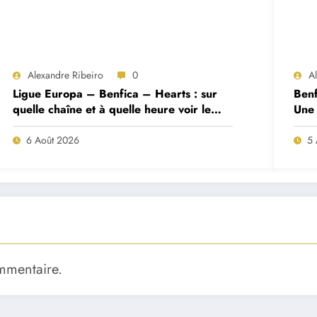
Alexandre Ribeiro
0
A
Ligue Europa – Benfica – Hearts : sur
Benf
quelle chaîne et à quelle heure voir le
Une 
match ?
deux
6 Août 2026
5 
mmentaire.