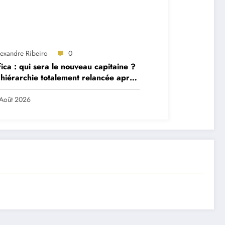
lexandre Ribeiro
0
ica : qui sera le nouveau capitaine ?
hiérarchie totalement relancée après
 départs majeurs
Août 2026