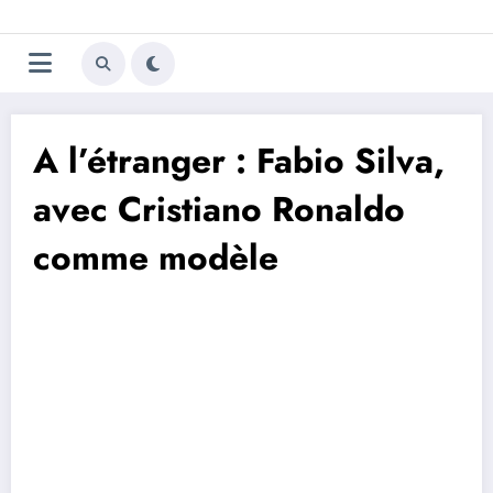
Aller
Trivela
L'actualité du football
au
contenu
portugais
A l’étranger : Fabio Silva,
avec Cristiano Ronaldo
comme modèle