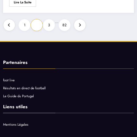
Lire La Suite
Pagination
…
1
2
3
82
des
publications
Partenaires
foot live
Résultats en direct de football
Le Guide du Portugal
Liens utiles
Mentions Légales