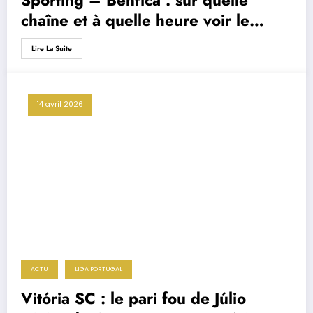
Sporting – Benfica : sur quelle
chaîne et à quelle heure voir le
match ?
Lire La Suite
14 avril 2026
ACTU
LIGA PORTUGAL
Vitória SC : le pari fou de Júlio