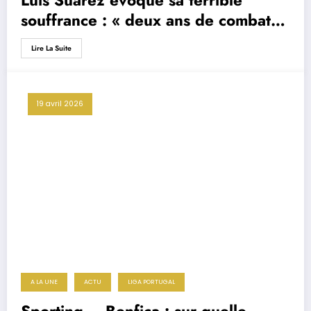
souffrance : « deux ans de combat
permanent, d’usure émotionnelle »
Lire La Suite
19 avril 2026
A LA UNE
ACTU
LIGA PORTUGAL