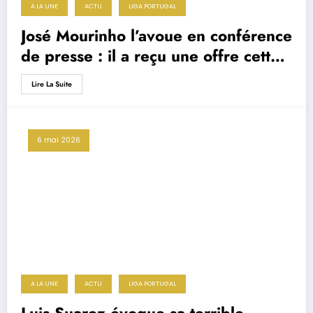
A LA UNE
ACTU
LIGA PORTUGAL
José Mourinho l’avoue en conférence
de presse : il a reçu une offre cette
semaine
Lire La Suite
6 mai 2026
A LA UNE
ACTU
LIGA PORTUGAL
Luis Suarez évoque sa terrible