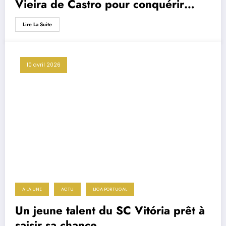
Vieira de Castro pour conquérir
l’Europe
Lire La Suite
10 avril 2026
A LA UNE
ACTU
LIGA PORTUGAL
Un jeune talent du SC Vitória prêt à
saisir sa chance