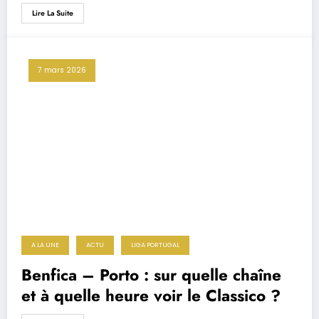
pays de ma famille, de mes racines »
Lire La Suite
7 mars 2026
A LA UNE
ACTU
LIGA PORTUGAL
Benfica – Porto : sur quelle chaîne
et à quelle heure voir le Classico ?