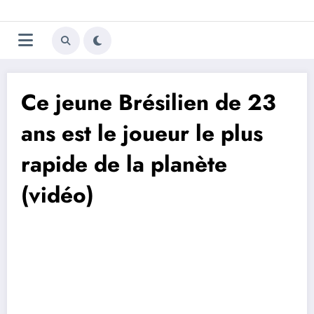
Aller
Trivela
L'actualité du football
au
contenu
portugais
Ce jeune Brésilien de 23
ans est le joueur le plus
rapide de la planète
(vidéo)