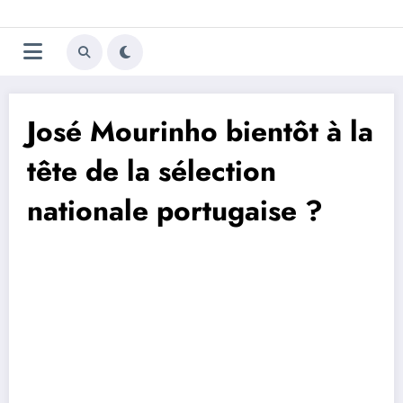
Aller
Trivela
L'actualité du football
au
contenu
portugais
José Mourinho bientôt à la
tête de la sélection
nationale portugaise ?