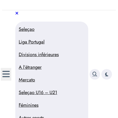
Aller
au
Trivela
L'actualité du football
contenu
portugais
Trivela
L'actualité du football portugais
Seleçao
Liga Portugal
Divisions inférieures
A l’étranger
Mercato
Seleçao U16 – U21
Féminines
Autres sports