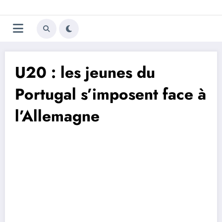
Aller
Trivela
L'actualité du football
au
contenu
portugais
U20 : les jeunes du
Portugal s’imposent face à
l’Allemagne