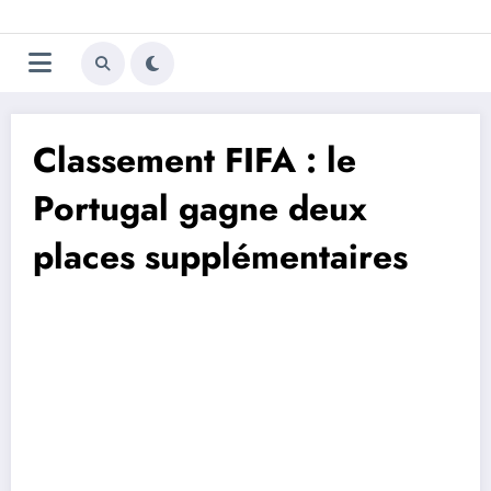
Aller
Trivela
L'actualité du football
au
contenu
portugais
Classement FIFA : le
Portugal gagne deux
places supplémentaires